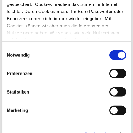
gespeichert. Cookies machen das Surfen im Internet
leichter. Durch Cookies müsst Ihr Eure Passwörter oder
Benutzer·namen nicht immer wieder eingeben. Mit
Cookies können wir aber auch die Interessen der
Nutzer:innen sehen. Wir sehen, wie viele Nutzer:innen
auf der Homepage waren. Wir sehen die beliebtesten
Inhalte. Ihr könnt uns sagen, wenn Ihr das nicht wollt. Mit
Einwilligungsauswahl
einem Mausklick verhindert Ihr die Datenerfassung.
Notwendig
Das gibt’s Neues
Präferenzen
Lies hier, was wir gerade machen. Wir
schreiben darüber, mit welchen Themen wir
Statistiken
uns beschäftigen.
Marketing
Neue Wege bei Turtel