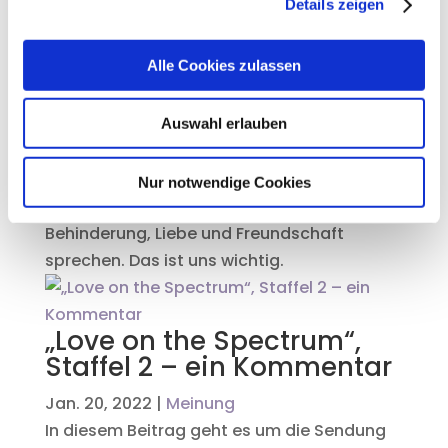
Details zeigen
Dez. 3, 2023
|
Neuigkeiten
Es gibt Neuigkeiten für Euch. Wir haben
Alle Cookies zulassen
lange an einer App gearbeitet. Diese App
sollte helfen, die Liebe oder Freund:innen zu
finden. Besonders für Menschen mit
Auswahl erlauben
Behinderung. Aber jetzt machen wir etwas
anderes. Wir machen die App nicht mehr
Nur notwendige Cookies
weiter. Aber wir wollen weiter über
Behinderung, Liebe und Freundschaft
sprechen. Das ist uns wichtig.
„Love on the Spectrum“,
Staffel 2 – ein Kommentar
Jan. 20, 2022
|
Meinung
In diesem Beitrag geht es um die Sendung